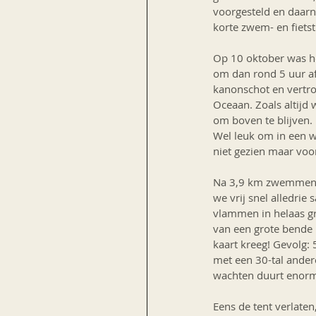
voorgesteld en daarn
korte zwem- en fietst
Op 10 oktober was he
om dan rond 5 uur af
kanonschot en vertro
Oceaan. Zoals altijd
om boven te blijven.
Wel leuk om in een we
niet gezien maar voor
Na 3,9 km zwemmen kr
we vrij snel alledrie
vlammen in helaas gro
van een grote bende b
kaart kreeg! Gevolg: 
met een 30-tal andere
wachten duurt enorm l
Eens de tent verlaten