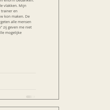
sen enorm bedanken. 
le vlakken. Mijn 
trainer en 
euw kon maken. De 
ergeten alle mensen 
" zij geven me niet 
le mogelijke 