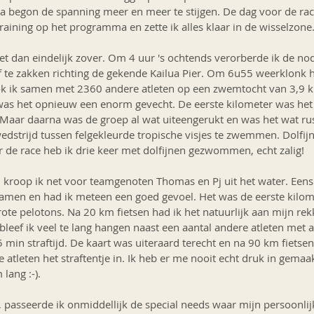
a begon de spanning meer en meer te stijgen. De dag voor de rac
raining op het programma en zette ik alles klaar in de wisselzone.
t dan eindelijk zover. Om 4 uur 's ochtends verorberde ik de no
 te zakken richting de gekende Kailua Pier. Om 6u55 weerklonk 
k ik samen met 2360 andere atleten op een zwemtocht van 3,9 km 
 was het opnieuw een enorm gevecht. De eerste kilometer was he
 Maar daarna was de groep al wat uiteengerukt en was het wat r
dstrijd tussen felgekleurde tropische visjes te zwemmen. Dolfijn
 de race heb ik drie keer met dolfijnen gezwommen, echt zalig! 
oop ik net voor teamgenoten Thomas en Pj uit het water. Eens o
 samen en had ik meteen een goed gevoel. Het was de eerste kilom
te pelotons. Na 20 km fietsen had ik het natuurlijk aan mijn rekke
leef ik veel te lang hangen naast een aantal andere atleten met al
5 min straftijd. De kaart was uiteraard terecht en na 90 km fiets
 atleten het straftentje in. Ik heb er me nooit echt druk in gema
ang :-). 
, passeerde ik onmiddellijk de special needs waar mijn persoonlij