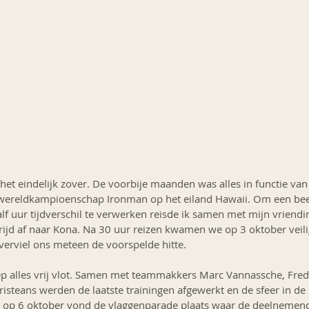
het eindelijk zover. De voorbije maanden was alles in functie van
t wereldkampioenschap Ironman op het eiland Hawaii. Om een bee
f uur tijdverschil te verwerken reisde ik samen met mijn vriendi
ijd af naar Kona. Na 30 uur reizen kwamen we op 3 oktober veili
overviel ons meteen de voorspelde hitte.
ep alles vrij vlot. Samen met teammakkers Marc Vannassche, Frede
steans werden de laatste trainingen afgewerkt en de sfeer in de 
s, op 6 oktober vond de vlaggenparade plaats waar de deelnemen