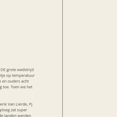
 DE grote wedstrijd 
tje op temperatuur 
n en ouders acht 
g toe. Toen we het 
rik Van Lierde, Pj 
ploeg zat super 
de landen werden 