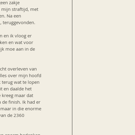
een zakje 
ijn straftijd, met 
en. Na een 
n, teruggevonden. 
 en ik vloog er 
eken en wat voor 
jk moe aan in de 
cht overleven van 
lles over mijn hoofd 
k terug wat te lopen 
t en daalde het 
e kreeg maar dat 
e finish. Ik had er 
 maar in die enorme 
 van de 2360 