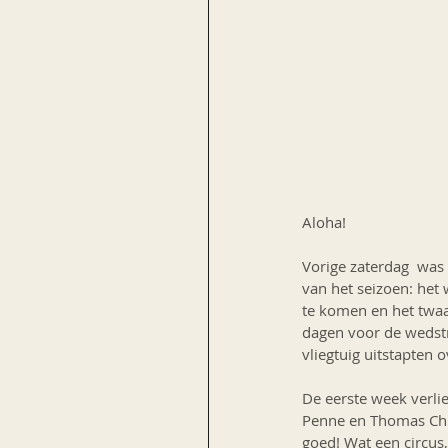
Aloha!
Vorige zaterdag  was 
van het seizoen: he
te komen en het twaal
dagen voor de wedstr
vliegtuig uitstapten 
De eerste week verli
Penne en Thomas Chri
goed! Wat een circu