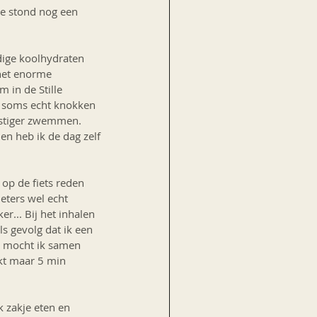
e stond nog een 
 
dige koolhydraten 
het enorme 
in de Stille 
t soms echt knokken 
ustiger zwemmen. 
en heb ik de dag zelf 
p de fiets reden 
eters wel echt 
r... Bij het inhalen 
s gevolg dat ik een 
en mocht ik samen 
akt maar 5 min 
k zakje eten en 