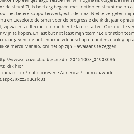
gblikken op een geslaagd seizoen en wil nogmaals volgende men
or de steun! Zij is heel erg begaan met triatlon en steunt me op al
oor het betere supporterwerk, echt de max. Niet te vergeten mijn 
u en Lieselotte de Smet voor de progressie die ik dit jaar opni
f, zij waren zo flexibel om me hier te laten starten. Ook niet te v
wijn te kopen. En last but not least mijn team "Leie triatlon team
un maar geven me ook enorme vriendschap en ondersteuning op al
ikke merci! Mahalo, om het op zijn Hawaiaans te zeggen!
: http://www.nieuwsblad.be/cnt/dmf20151007_01908036
s: klik hier
.ironman.com/triathlon/events/americas/ironman/world-
s.aspx#axzz3ouCslq3z