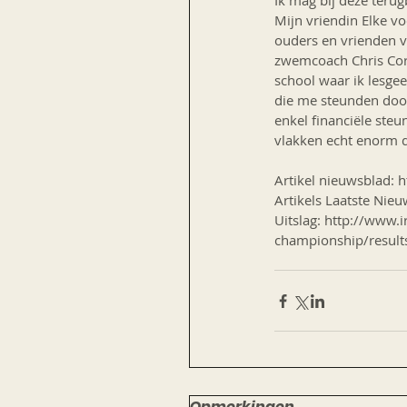
Ik mag bij deze teru
Mijn vriendin Elke vo
ouders en vrienden v
zwemcoach Chris Corn
school waar ik lesgee
die me steunden door 
enkel financiële ste
vlakken echt enorm d
Artikel nieuwsblad
Artikels Laatste Nieuw
Uitslag: http://www
championship/result
Opmerkingen