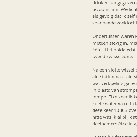
drinken aangegeven 
tevoorschijn. Wellich
als gevolg dat ik zel
spannende zoektocht 
Ondertussen waren Pj
meteen stevig in, mis
één... Het bolde ech
tweede wisselzone.
Na een vlotte wissel
aid station naar aid 
wat verkoeling gaf en 
in plaats van stromp
tempo. Elke keer ik 
koele water werd hela
deze keer 10u03 over
hitte was ik al blij 
deelnemers (44e in a