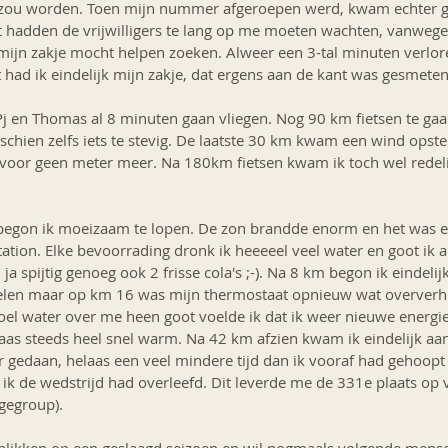
zou worden. Toen mijn nummer afgeroepen werd, kwam echter g
t hadden de vrijwilligers te lang op me moeten wachten, vanwege m
f mijn zakje mocht helpen zoeken. Alweer een 3-tal minuten verlor
had ik eindelijk mijn zakje, dat ergens aan de kant was gesmete
 en Thomas al 8 minuten gaan vliegen. Nog 90 km fietsen te gaan
schien zelfs iets te stevig. De laatste 30 km kwam een wind opst
t voor geen meter meer. Na 180km fietsen kwam ik toch wel redeli
 begon ik moeizaam te lopen. De zon brandde enorm en het was e
station. Elke bevoorrading dronk ik heeeeel veel water en goot ik a
ja spijtig genoeg ook 2 frisse cola's ;-). Na 8 km begon ik eindelij
elen maar op km 16 was mijn thermostaat opnieuw wat oververhi
koel water over me heen goot voelde ik dat ik weer nieuwe energi
as steeds heel snel warm. Na 42 km afzien kwam ik eindelijk aan d
 gedaan, helaas een veel mindere tijd dan ik vooraf had gehoopt
dat ik de wedstrijd had overleefd. Dit leverde me de 331e plaats op
gegroup).