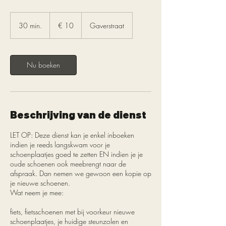
10
euro
30 min.
3
€ 10
Gaverstraat
0
m
i
n
Nu boeken
.
Beschrijving van de dienst
LET OP: Deze dienst kan je enkel inboeken
indien je reeds langskwam voor je
schoenplaatjes goed te zetten EN indien je je
oude schoenen ook meebrengt naar de
afspraak. Dan nemen we gewoon een kopie op
je nieuwe schoenen.
Wat neem je mee:
fiets, fietsschoenen met bij voorkeur nieuwe
schoenplaatjes, je huidige steunzolen en