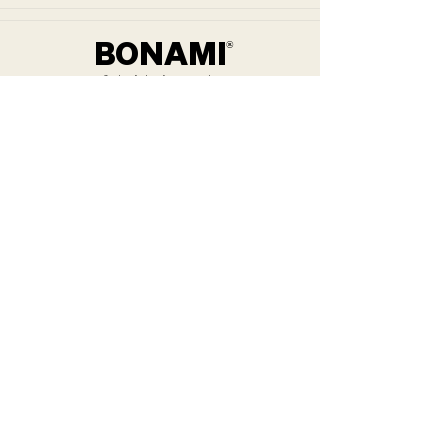
BONAMI
®
Sportmedisch performance center
Onze
Navigatie
diensten
Home
Bikefitting
Aanbod
Inspanningstesten
Team
Coaching
Evenementen
Sportarts
Prijzen
Voedingsbegeleding
Cadeaubon
Zwemlessen
Faq
Peronal training
Contact
Aerotesting
Onze locatie