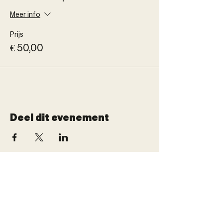
Meer info
Prijs
€ 50,00
Deel dit evenement
BONAMI
®
Sportmedisch performance center
Onze
Navigatie