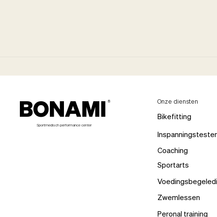
BONAMI
Onze diensten
®
Bikefitting
Sportmedisch performance center
Inspanningsteste
Coaching
Sportarts
Voedingsbegeled
Zwemlessen
Peronal training