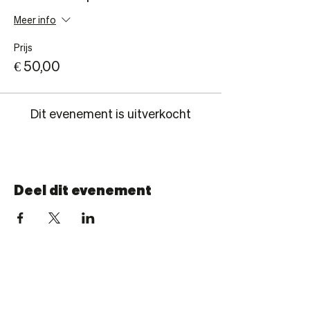
Meer info
Prijs
€ 50,00
Dit evenement is uitverkocht
Deel dit evenement
BONAMI
®
Sportmedisch performance center