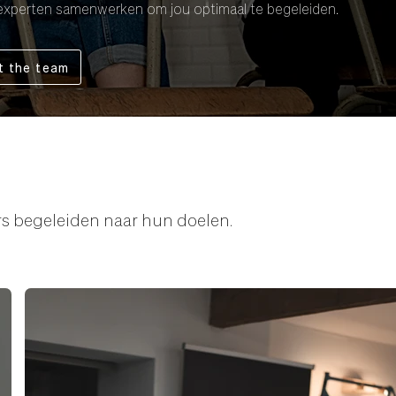
experten samenwerken om jou optimaal te begeleiden.
t the team
rs begeleiden naar hun doelen.