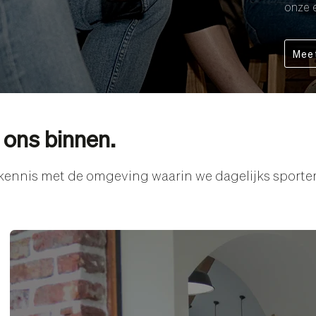
onze 
Mee
 ons binnen.
kennis met de omgeving waarin we dagelijks sporte