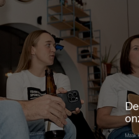
De
on
Maak 