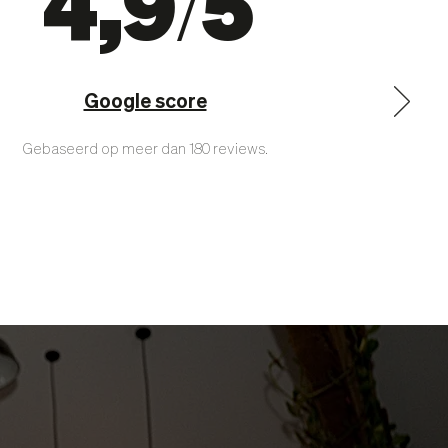
4,9/5
Google score
Gebaseerd op meer dan 180 reviews.